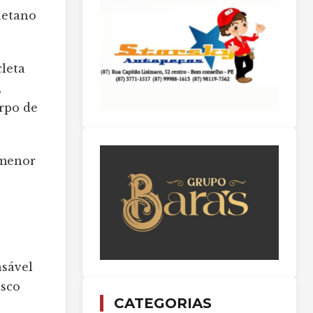
aetano
leta
,
orpo de
 menor
nsável
isco
CATEGORIAS