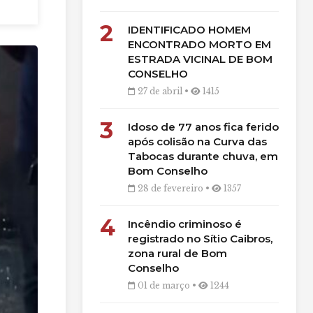
2
IDENTIFICADO HOMEM
ENCONTRADO MORTO EM
ESTRADA VICINAL DE BOM
CONSELHO
27 de abril •
1415
3
Idoso de 77 anos fica ferido
após colisão na Curva das
Tabocas durante chuva, em
Bom Conselho
28 de fevereiro •
1357
4
Incêndio criminoso é
registrado no Sítio Caibros,
zona rural de Bom
Conselho
01 de março •
1244