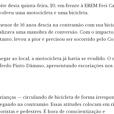
oite desta quinta-feira, 20, em frente à EREM Frei C
volveu uma motocicleta e uma bicicleta.
nor de 16 anos descia na contramão com sua bicic
ealizava uma manobra de conversão. Com o impacto
tanto, levou a pior e precisou ser socorrido pelo C
gar ao local, a motocicleta já havia se evadido. O
fredo Pinto Dâmaso, apresentando escoriações nos
rianças — circulando de bicicleta de forma irrespo
egando na contramão. Essas atitudes colocam em r
ristas e pedestres. É hora de conscientização e