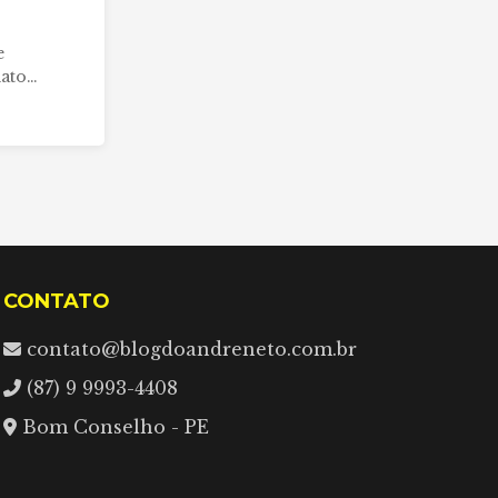
e
dato…
CONTATO
contato@blogdoandreneto.com.br
(87) 9 9993-4408
Bom Conselho - PE