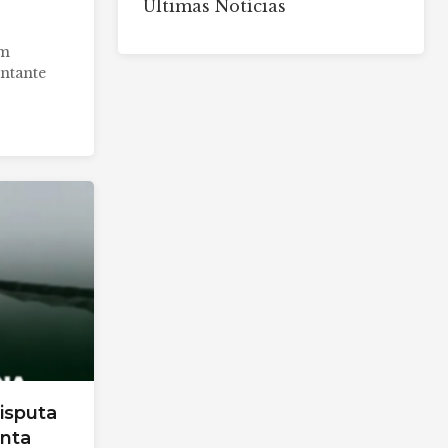
Últimas Notícias
om
ntante
isputa
onta