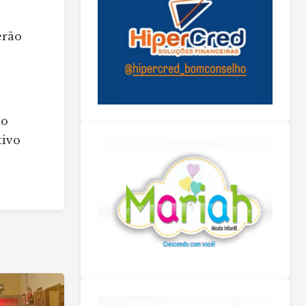
erão
do
tivo