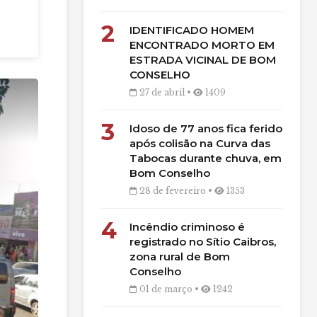
2
IDENTIFICADO HOMEM
ENCONTRADO MORTO EM
ESTRADA VICINAL DE BOM
CONSELHO
27 de abril •
1409
3
Idoso de 77 anos fica ferido
após colisão na Curva das
Tabocas durante chuva, em
Bom Conselho
28 de fevereiro •
1353
4
Incêndio criminoso é
registrado no Sítio Caibros,
zona rural de Bom
Conselho
01 de março •
1242