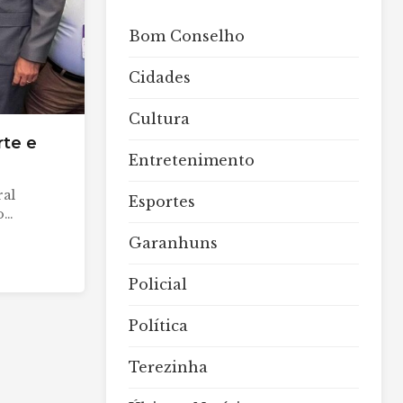
Bom Conselho
Cidades
Cultura
rte e
Entretenimento
ral
Esportes
o…
Garanhuns
Policial
Política
Terezinha