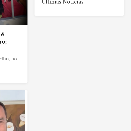
Últimas Notícias
 é
ro;
lho, no