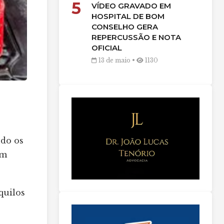
5
VÍDEO GRAVADO EM
HOSPITAL DE BOM
CONSELHO GERA
REPERCUSSÃO E NOTA
OFICIAL
13 de maio •
1130
ndo os
em
quilos