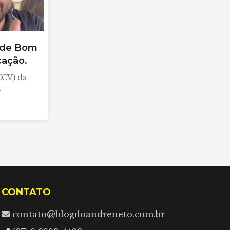
 de Bom
cação.
CCV) da
…
CONTATO
contato@blogdoandreneto.com.br