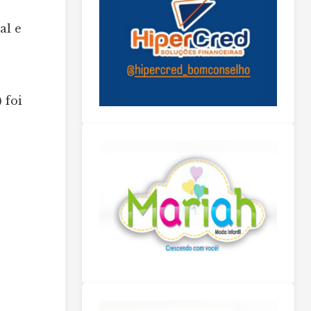
al e
 foi