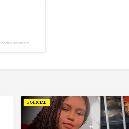
blogdoandreneto)
POLICIAL