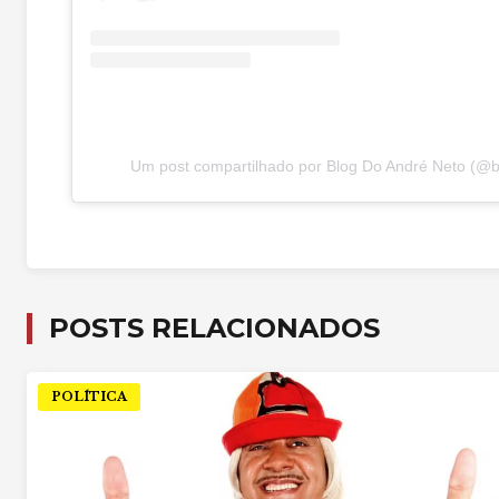
Um post compartilhado por Blog Do André Neto (@
POSTS RELACIONADOS
POLÍTICA