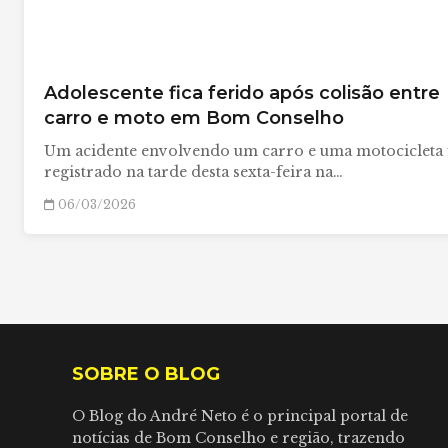
Adolescente fica ferido após colisão entre
carro e moto em Bom Conselho
Um acidente envolvendo um carro e uma motocicleta 
registrado na tarde desta sexta-feira na…
06/03/2026
SOBRE O BLOG
O Blog do André Neto é o principal portal de
notícias de Bom Conselho e região, trazendo