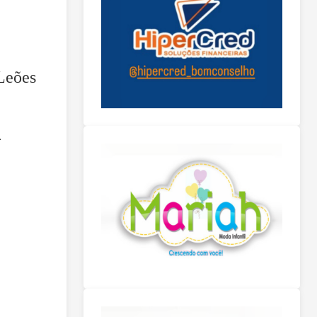
Leões
-