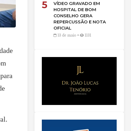
5
VÍDEO GRAVADO EM
HOSPITAL DE BOM
CONSELHO GERA
REPERCUSSÃO E NOTA
OFICIAL
13 de maio •
1131
idade
om
 para
de
al.