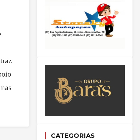
e
traz
poio
imas
CATEGORIAS