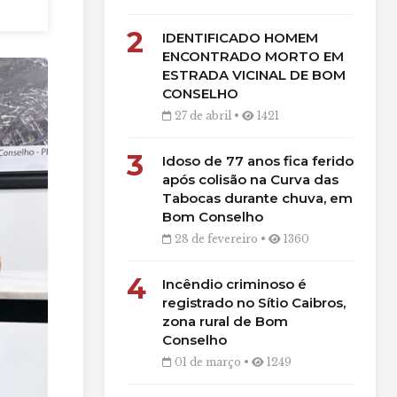
2
IDENTIFICADO HOMEM
ENCONTRADO MORTO EM
ESTRADA VICINAL DE BOM
CONSELHO
27 de abril •
1421
3
Idoso de 77 anos fica ferido
após colisão na Curva das
Tabocas durante chuva, em
Bom Conselho
28 de fevereiro •
1360
4
Incêndio criminoso é
registrado no Sítio Caibros,
zona rural de Bom
Conselho
01 de março •
1249