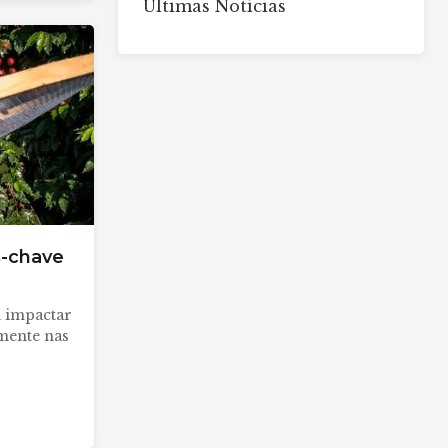
Últimas Notícias
s-chave
m impactar
mente nas