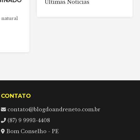
SINADO
Últimas Notícias
 natural
CONTATO
contato@blogdoandreneto.com.br
(87) 9 9993-4408
Bom Conselho - PE