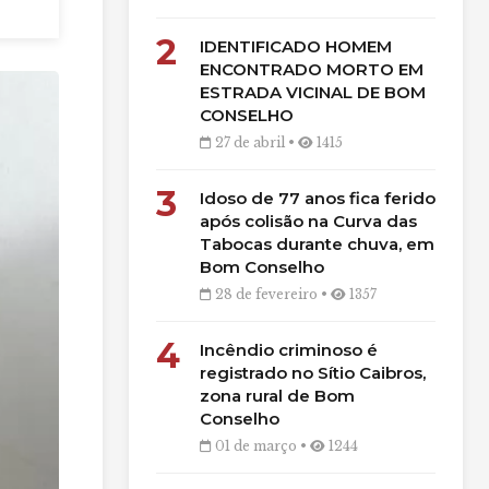
2
IDENTIFICADO HOMEM
ENCONTRADO MORTO EM
ESTRADA VICINAL DE BOM
CONSELHO
27 de abril •
1415
3
Idoso de 77 anos fica ferido
após colisão na Curva das
Tabocas durante chuva, em
Bom Conselho
28 de fevereiro •
1357
4
Incêndio criminoso é
registrado no Sítio Caibros,
zona rural de Bom
Conselho
01 de março •
1244