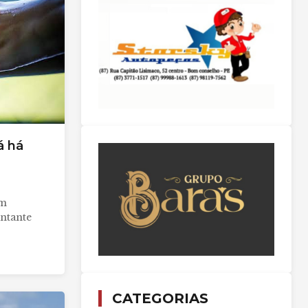
á há
om
ntante
CATEGORIAS