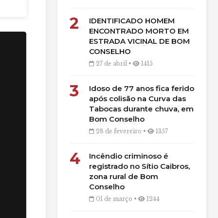
2
IDENTIFICADO HOMEM
ENCONTRADO MORTO EM
ESTRADA VICINAL DE BOM
CONSELHO
27 de abril •
1415
3
Idoso de 77 anos fica ferido
após colisão na Curva das
Tabocas durante chuva, em
Bom Conselho
28 de fevereiro •
1357
4
Incêndio criminoso é
registrado no Sítio Caibros,
zona rural de Bom
Conselho
01 de março •
1244